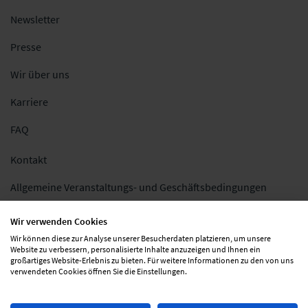
Newsletter
Presse
Wir über uns
Karriere
FAQ
Kontakt
Allgemeine Veranstaltungs- und Geschäftsbedingungen
Impressum
Wir verwenden Cookies
Wir können diese zur Analyse unserer Besucherdaten platzieren, um unsere
Datenschutz
Website zu verbessern, personalisierte Inhalte anzuzeigen und Ihnen ein
großartiges Website-Erlebnis zu bieten. Für weitere Informationen zu den von uns
Folgen Sie uns
verwendeten Cookies öffnen Sie die Einstellungen.