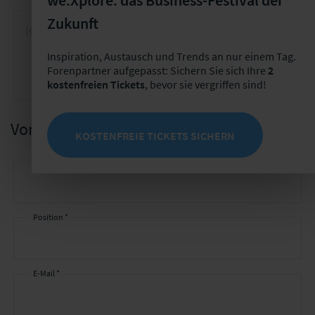
Vortragsschwerpunkte *
Zukunft
Inspiration, Austausch und Trends an nur einem Tag.
Forenpartner aufgepasst: Sichern Sie sich Ihre
2
kostenfreien Tickets
, bevor sie vergriffen sind!
Vortragende Person
KOSTENFREIE TICKETS SICHERN
Titel, Vorname Name *
Ihre
Kontaktdaten
Position *
E-Mail *