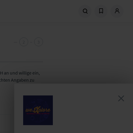
—
2
–
3
 an und willige ein,
achten Angaben zu