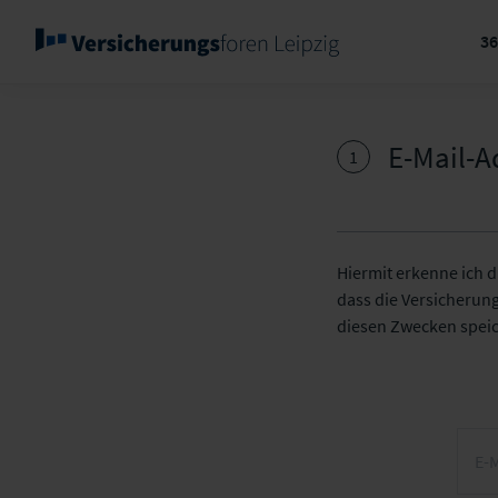
3
E-Mail-A
1
Hiermit erkenne ich 
dass die Versicherun
diesen Zwecken spei
E-