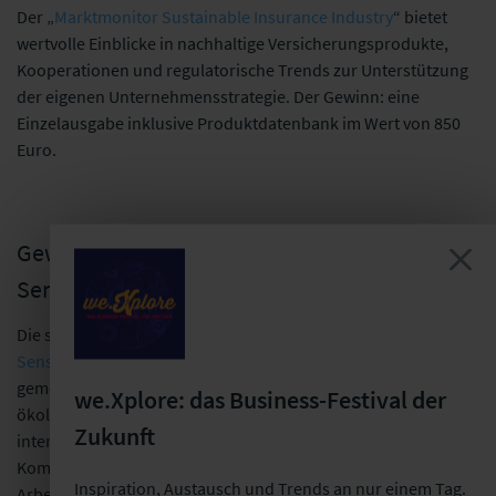
Der „
Marktmonitor Sustainable Insurance Industry
“ bietet
wertvolle Einblicke in nachhaltige Versicherungsprodukte,
Kooperationen und regulatorische Trends zur Unterstützung
der eigenen Unternehmensstrategie. Der Gewinn: eine
Einzelausgabe inklusive Produktdatenbank im Wert von 850
Euro.
Gewinn 2: Lernreise: Mitarbeitenden-
Sensibilisierung für Nachhaltigkeit
Die siebenteilige Lernreise zur
Mitarbeitenden-
Sensibilisierung
unterstützt Unternehmen dabei, durch einen
gemeinsamen Reflexionsprozess ein tiefes Verständnis für
we.Xplore: das Business-Festival der
ökologische und soziale Nachhaltigkeit zu schaffen. In
Zukunft
interaktiven Sessions werden praxisnahe Formate und
Kommunikationswege erarbeitet, um das Thema wirksam im
Inspiration, Austausch und Trends an nur einem Tag.
Arbeitsalltag zu verankern und den Erfahrungsaustausch zu