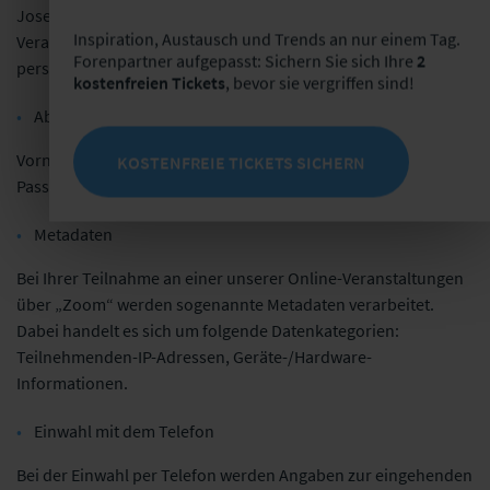
Jose, CA 95113.
Bei der Teilnahme an einer unserer
Inspiration, Austausch und Trends an nur einem Tag.
Veranstaltungen über „Zoom“ werden die nachfolgenden
Forenpartner aufgepasst: Sichern Sie sich Ihre
2
personenbezogenen Daten verarbeitet:
kostenfreien Tickets
, bevor sie vergriffen sind!
Abgaben zum Benutzer
Vorname, Nachname, Telefon (optional), E-Mail-Adresse,
KOSTENFREIE TICKETS SICHERN
Passwort, Profilbild (optional), Abteilung (optional).
Metadaten
Bei Ihrer Teilnahme an einer unserer Online-Veranstaltungen
über „Zoom“ werden sogenannte Metadaten verarbeitet.
Dabei handelt es sich um folgende Datenkategorien:
Teilnehmenden-IP-Adressen, Geräte-/Hardware-
Informationen.
Einwahl mit dem Telefon
Bei der Einwahl per Telefon werden Angaben zur eingehenden