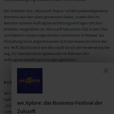
Der Anbieter von „Microsoft Teams“ erhält notwendigerweise
Kenntnis von den oben genannten Daten, soweit dies im
Rahmen unseres Auftragsverarbeitungsvertrages mit dem
Anbieter vorgesehen ist. Microsoft hat seinen Sitz in den USA
und damit in einem sogenannten unsicheren Drittstaat. Die
Einhaltung eines angemessenen Schutzniveaus im Sinne der
Art. 44 ff. DSGVO wird von Microsoft durch die Verwendung der
sog. EU-Standardvertragsklauseln im Rahmen des
Auftragsverarbeitungsvertrages garantiert.
4.1.3 Zoom
Wir nutzen für die Durchführung unserer Online- oder
Hybriden-Veranstaltungen zudem ggf. das Tool „Zoom“.
we.Xplore: das Business-Festival der
„Zoom“ ist ein Software-Tool der Zoom Video
Zukunft
Communications Inc., 55 Almaden Boulevard, 6th Floor, San