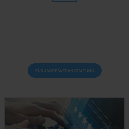
we.Xplore
Das Business Festival für Partner -
experimentell, aufregend, inspirierend
am 24. September 2026 in Leipzig
ZUR JAHRESVERANSTALTUNG