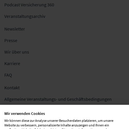
Podcast Versicherung 360
Veranstaltungsarchiv
Newsletter
Presse
Wir über uns
Karriere
FAQ
Kontakt
Allgemeine Veranstaltungs- und Geschäftsbedingungen
Impressum
Wir verwenden Cookies
Wir können diese zur Analyse unserer Besucherdaten platzieren, um unsere
Datenschutz
Website zu verbessern, personalisierte Inhalte anzuzeigen und Ihnen ein