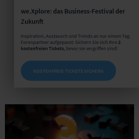
Digitalisierung des Schadenmanagements
we.Xplore: das Business-Festival der
Zukunft
Praktische Einblicke in die Optimierung
der Schadenprozesse
Inspiration, Austausch und Trends an nur einem Tag.
Forenpartner aufgepasst: Sichern Sie sich Ihre
2
kostenfreien Tickets
, bevor sie vergriffen sind!
am 8./9. Oktober 2026 in Leipzig
KOSTENFREIE TICKETS SICHERN
ZUR FACHKONFERENZ