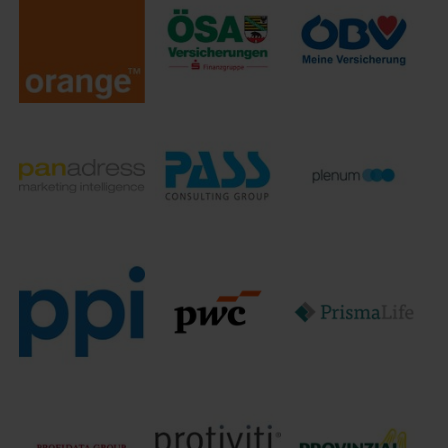
Öffentliche
ÖRAG
Versicherungen
oqio
Rechtschutzversicherungs-
Oldenburg
AG
Orange
ÖSA Öffentliche
Österreichische
Cyberdefense
Feuerversicherung
Beamtenversicherung,
Germany GmbH
Sachsen-Anhalt
VVaG
panadress
plenum AG
marketing
PASS Consulting
Management
intelligence
Group
Consulting
GmbH
Pricewaterhouse Coopers
PPI AG
GmbH
PrismaLife AG