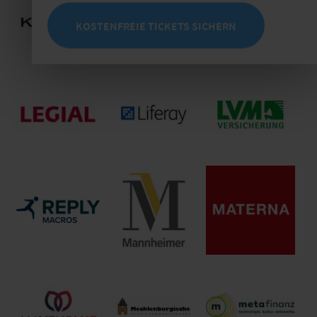
KPMG AG
Umweltschutz und
Keylane GmbH
Wirtschaftsprüfungsgesellschaft
Sicherheitstechnik
KOSTENFREIE TICKETS SICHERN
GmbH
KRAVAG-SACH
KSP Kanzlei Dr. Seegers,
Versicherung des
Dr. Frankenheim
Lebensversicherung
Deutschen
Rechtsanwaltsgesellschaft
von 1871 a.G.
Kraftverkehrs
mbH
VaG
LVM
Legial AG
Liferay GmbH
Versicherungen
Materna
Mannheimer
Information &
Macros Reply
Versicherung AG
Communications
SE