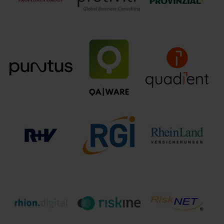
Wirtschaftsprüfungsgesellschaft
Provinzial
Profidata Group
Protiviti
Versicherung AG
Quadient CXM
puntus GmbH
QAware GmbH
Germany GmbH
R+V Versicherung
RheinLand
RGI Gruppe
AG
Versicherungen