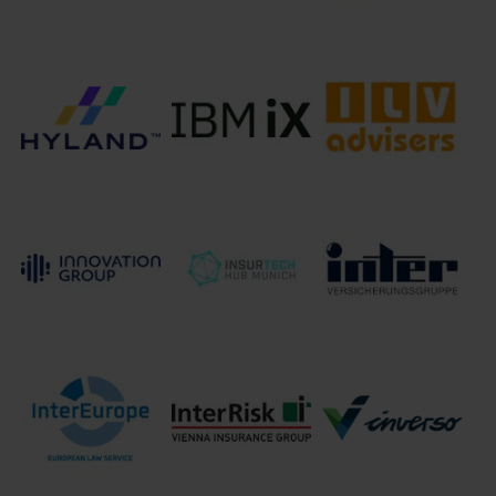
Helvetia Schweizerische
HUK-Coburg
Versicherungsgesellschaft
Hicron
Allgemeine
AG
Versicherungs AG
Hyland
IBM iX
ILV Advisers e.K.
Innovation
InsurTech Hub
INTER
Group GmbH
Munich e.V.
Versicherungsgruppe