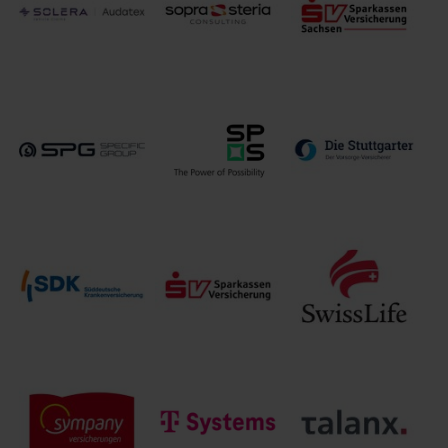
SkenData GmbH
Communications
GmbH
Solera Audatex
Sparkassen-
Sopra Steria
AUTOonline
Versicherung
GmbH
GmbH
Sachsen
Stuttgarter
SPS Germany
Specific-Group
Lebensversicherung
GmbH
a.G.
Süddeutsche
SV
Swiss Life
Krankenversicherung
SparkassenVersicherung
Deutschland
a.G.
Holding AG