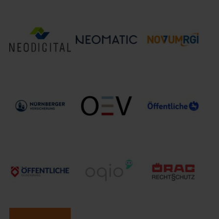
MÜNCHENER VEREIN
Munich RE
MUUUH! GmbH
Versicherungsgruppe
Neodigital
NEOMATIC AG
Novum-RGI
Versicherung AG
Öffentliche
NÜRNBERGER
OEV Online
Sachversicherung
Versicherung
Dienste GmbH
Braunschweig