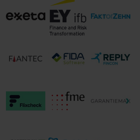
EXCON Insurance
EXECinsurtech
Experian DACH
Services GmbH
Faktor Zehn
Exxeta AG
EY ifb SE
GmbH
Finanz-DATA
FiANTEC
Fincon Reply
GmbH
GARANTIEMAX