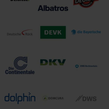
DEURAG
Deutsche
Deloitte GmbH
Delvag | Albatros
Rechtsschutz-
Versicherung AG
Deutsche
DEVK
Rückversicherung
die Bayerische
Versicherungen
AG
DKV Deutsche
DMB
Die Continentale
Krankenversicherung
Rechtsschutz-
AG
Versicherung AG