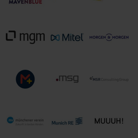
metafinanz
Mecklenburgische
MavenBlue
Informationssysteme
Versicherungsgruppe
GmbH
Mitel
mgm technology
MORGEN &
Deutschland
partners GmbH
MORGEN GmbH
GmbH
MSR Consulting
Mplus
msg group
Group GmbH