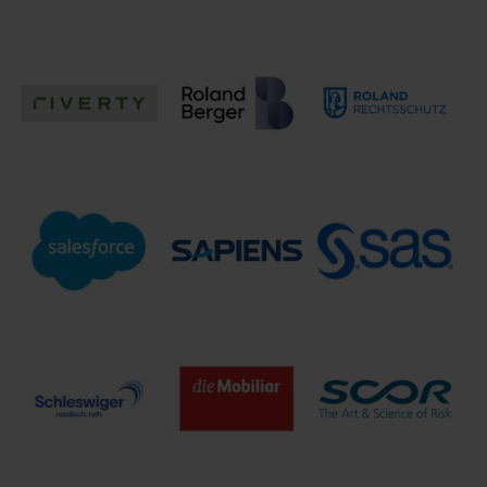
Rhion
riskine GmbH
RiskNET GmbH
Versicherung AG
ROLAND
Rechtsschutz-
riverty
Roland Berger
Versicherungs-
AG
Sapiens
SAS Institute
Salesforce
Germany
GmbH