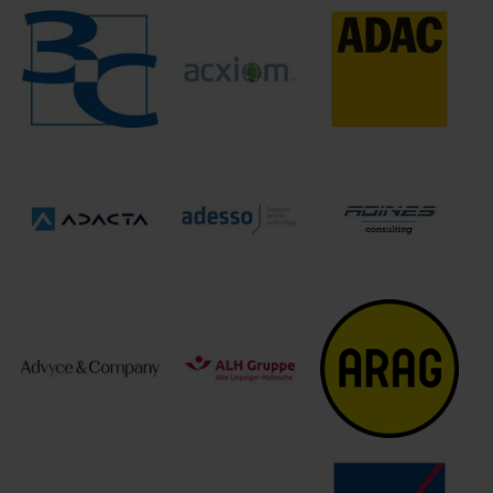
Acxiom
3C Deutschland
ADAC
Deutschland
GmbH
Versicherung AG
GmbH
Adines
Adacta
adesso SE
Consulting