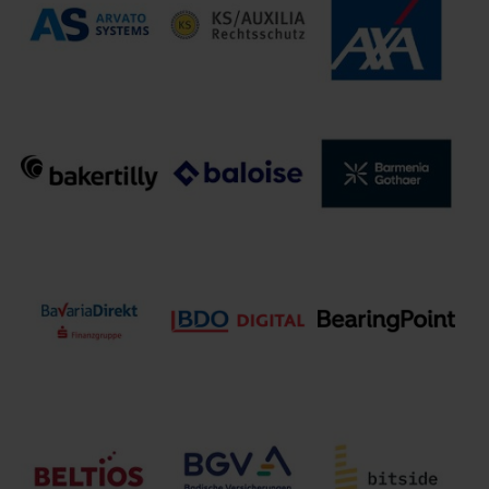
ALTE LEIPZIGER –
ARAG SE
Advyce &
HALLESCHE
Direktion für
Company GmbH
Konzern
Österreich
AUXILIA
Arvato Systems
Rechtsschutz-
AXA Konzern AG
GmbH
Versicherungs-
AG
Baker Tilly
Baloise
Barmenia.Gothaer
Rechtsanwaltsgesellschaft
Versicherungen
Gruppe
mbH
BDO AG
BearingPoint
BavariaDirekt
Wirtschaftsprüfungsgesellschaft
GmbH