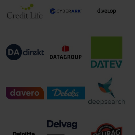
Crawford &
ConVista
Company
CoreLogic
Consulting AG
(Deutschland)
GmbH
CyberArk
Credit Life
Software (DACH)
d.velop AG
GmbH
DA Deutsche
DATAGROUP
Allgemeine
Business
DATEV e.G.
Versicherung AG
Solutions GmbH
davero dialog
Deepsearch
Debeka-Gruppe
GmbH
GmbH