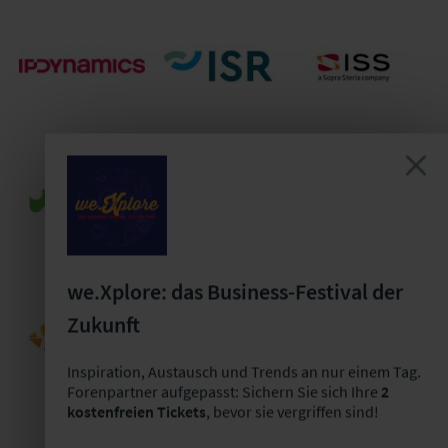
INVERSO Gesellschaft
InterEurope AG
InterRisk
für innovative
European Law
Versicherungen
Versicherungssoftware
Service
mbH
IP Dynamics
ISR Infor­mation
ISS Software
GmbH
Products AG
GmbH
we.Xplore: das Business-Festival der
Itzehoer
Zukunft
Janitos
Versicherung/Brandgilde
ivv GmbH
Versicherung AG
von 1691 VvaG
Inspiration, Austausch und Trends an nur einem Tag.
Forenpartner aufgepasst: Sichern Sie sich Ihre
2
kostenfreien Tickets
, bevor sie vergriffen sind!
KRAVAG