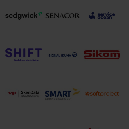
Schweizerische Mobiliar
SCOR
Schleswiger
Versicherungsgesellschaft
Rückversicherung
VVaG
AG
Deutschland
Sedgwick
Senacor
ServiceOcean AG
Germany GmbH
Technologies AG
Shift Technology
SIGNAL IDUNA
Sikom Software
GmbH
Gruppe
GmbH
Smart
SoftProject