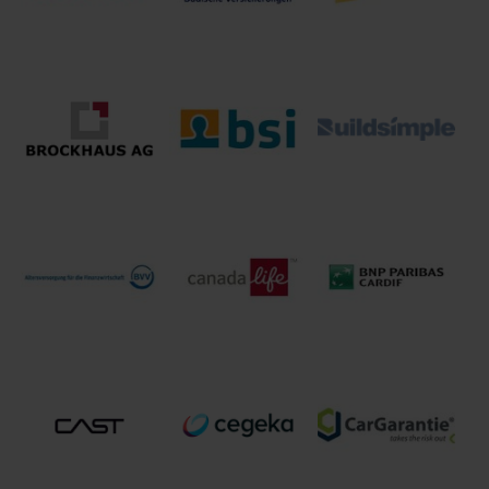
BGV Badischer
Gemeinde-
BELTIOS GmbH
bitside GmbH
Versicherungs-
Verband
BSI Business
BROCKHAUS AG
Systems
Buildsimple
Integration AG
BVV
Canada Life
CARDIF
Versicherungsverein
Assurance
Allgemeine
des Bankgewerbes
Europe plc
Versicherung
a.G.