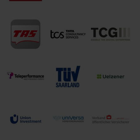
Sympany
Versicherungen
T-Systems
Talanx AG
AG
Tata Consultancy
Services
TCG Process
TAS AG
Deutschland
GmbH
GmbH
Teleperformance
TÜV Saarland
Uelzener
Germany S.à.r.l.
Holding GmbH
Versicherungen
& Co. KG