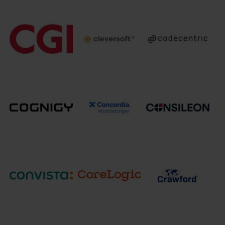
Cegeka
CG Car-Garantie
CAST GmbH
Deutschland
Versicherungs-
GmbH
AG
cleversoft group
CGI
codecentric AG
GmbH
Consileon
Concordia
Business
Cognigy
Versicherungs-
Consultancy
Gesellschaft a.G.
GmbH