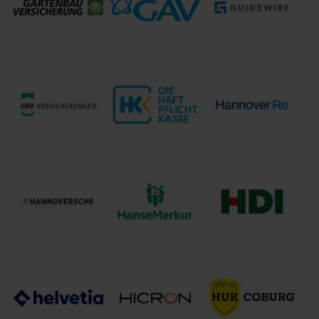
Flixcheck GmbH
fme
GmbH
Gartenbau-
GAV
Guidewire
Versicherung
Versicherungs-
Software GmbH
VVaG
AG
GVV
Hannover Rück
Haftpflichtkasse
Versicherungen
SE
Hannoversche
HanseMerkur
HDI
Lebensversicherung
Versicherungsgruppe
Versicherungen
AG