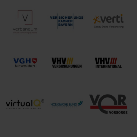
Union
Verband
Investment
uniVersa
öffentlicher
Institutional
Versicherungen
Versicherer e. V.
GmbH
verbaneum
Versicherungskammer
Verti
GmbH
Bayern
Versicherung AG
VGH
VHV
Landschaftliche
VHV
Versicherungen
Brandkasse
Versicherungen
international
Hannover