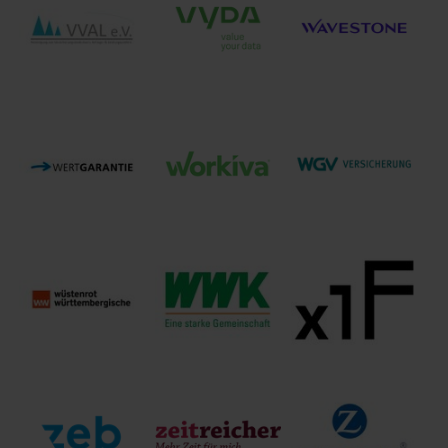
VOLKSWOHL
Vorsorge
virtualQ
BUND
Lebensversicherung
Versicherungen
Aktiengesellschaft
Wavestone
VVAL e.V.
VYDA GmbH
Germany AG
Württembergische
Wertgarantie AG
workiva
Gemeinde-
Versicherung a.G.
Wüstenrot &
WWK
Württembergische
Lebensversicherung
X1F GmbH
AG
a.G.