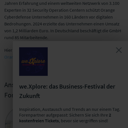
Jahren Erfahrung und einem weltweiten Netzwerk von 3.100
Experten in 32 Security Operation Centern schützt Orange
Cyberdefense Unternehmen in 160 Ländern vor digitalen
Bedrohungen. 2024 erzielte das Unternehmen einen Umsatz
von 1,2 Milliarden Euro. In Deutschland beschäftigt die GmbH
rund 85 Mitarbeitende.
Hier finden Sie noch weitere wertvolle Informationen =>
Orange Cyberdefense - wer wir sind, was wir tun
Ansprechpartner für die
we.Xplore: das Business-Festival der
Forenpartnerschaft
Zukunft
Inspiration, Austausch und Trends an nur einem Tag.
Bastian Mörstedt
Forenpartner aufgepasst: Sichern Sie sich Ihre
2
Leiter Partnermanagement
kostenfreien Tickets
, bevor sie vergriffen sind!
+49 341 98988-221