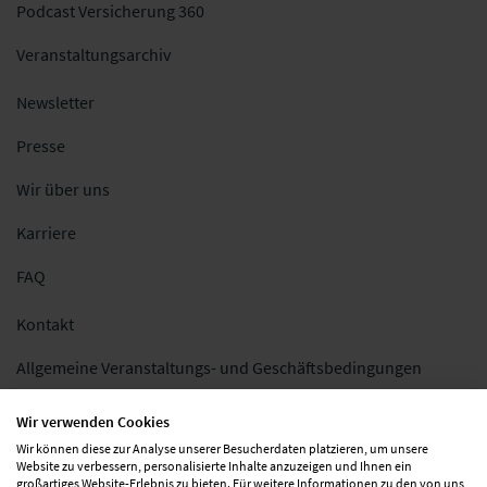
Podcast Versicherung 360
Veranstaltungsarchiv
Newsletter
Presse
Wir über uns
Karriere
FAQ
Kontakt
Allgemeine Veranstaltungs- und Geschäftsbedingungen
Impressum
Wir verwenden Cookies
Wir können diese zur Analyse unserer Besucherdaten platzieren, um unsere
Datenschutz
Website zu verbessern, personalisierte Inhalte anzuzeigen und Ihnen ein
großartiges Website-Erlebnis zu bieten. Für weitere Informationen zu den von uns