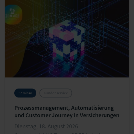
von Automatisierung und Effizienz in der
Assekuranz längst geklärt ist, steht heute die
erfolgreiche Umsetzung in der Praxis im Fokus. Ein
Wandel, der nur gelingt, wenn Technologie, Kultur
und Kompetenzen Hand in Hand gehen.
Seminar
Kundenservice
Prozessmanagement, Automatisierung
und Customer Journey in Versicherungen
Dienstag, 18. August 2026