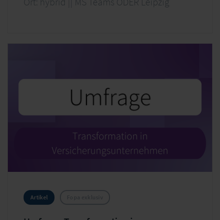
Ort: hybrid || MS Teams ODER Leipzig
Artikel
Fopa exklusiv