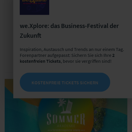
Seminar
ChatGPT / Generative AI
we.Xplore: das Business-Festival der
Generative AI in der
Versicherungswirtschaft
Zukunft
Mittwoch, 19. August 2026
Inspiration, Austausch und Trends an nur einem Tag.
Ort: hybrid || MS Teams ODER Leipzig
Forenpartner aufgepasst: Sichern Sie sich Ihre
2
kostenfreien Tickets
, bevor sie vergriffen sind!
KOSTENFREIE TICKETS SICHERN