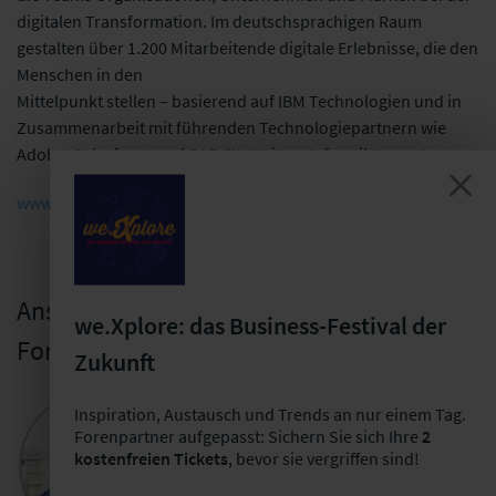
digitalen Transformation. Im deutschsprachigen Raum
gestalten über 1.200 Mitarbeitende digitale Erlebnisse, die den
Menschen in den
Mittelpunkt stellen – basierend auf IBM Technologien und in
Zusammenarbeit mit führenden Technologiepartnern wie
Adobe, Salesforce und SAP CX. Weitere Infos gibt es unter:
www.ibmix.de
Ansprechpartner für die
we.Xplore: das Business-Festival der
Forenpartnerschaft
Zukunft
Inspiration, Austausch und Trends an nur einem Tag.
Bastian Mörstedt
Forenpartner aufgepasst: Sichern Sie sich Ihre
2
Leiter Partnermanagement
kostenfreien Tickets
, bevor sie vergriffen sind!
+49 341 98988-221