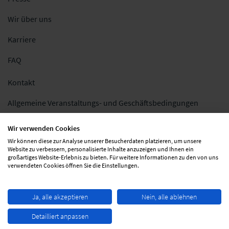
Wir über uns
Karriere
FAQ
Kontakt
Allgemeine Veranstaltungs- und Geschäftsbedingungen
Impressum
Wir verwenden Cookies
Wir können diese zur Analyse unserer Besucherdaten platzieren, um unsere
Datenschutz
Website zu verbessern, personalisierte Inhalte anzuzeigen und Ihnen ein
großartiges Website-Erlebnis zu bieten. Für weitere Informationen zu den von uns
Folgen Sie uns
verwendeten Cookies öffnen Sie die Einstellungen.
Ja, alle akzeptieren
Nein, alle ablehnen
Detailliert anpassen