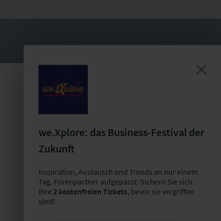
Ansprechpartner für die
Forenpartnerschaft
we.Xplore: das Business-Festival der
Zukunft
Bastian Mörstedt
Leiter Partnermanagement
Inspiration, Austausch und Trends an nur einem
Tag. Forenpartner aufgepasst: Sichern Sie sich
+49 341 98988-221
Ihre
2 kostenfreien Tickets
, bevor sie vergriffen
sind!
E-Mail schreiben
Jetzt Termin buchen