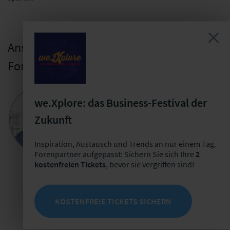
Ansprechpartner für die
Forenpartnerschaft
Bastian Mörstedt
we.Xplore: das Business-Festival der
Leiter Partnermanagement
Zukunft
+49 341 98988-221
E-Mail schreiben
Inspiration, Austausch und Trends an nur einem Tag.
Forenpartner aufgepasst: Sichern Sie sich Ihre
2
Jetzt Termin buchen
kostenfreien Tickets
, bevor sie vergriffen sind!
KOSTENFREIE TICKETS SICHERN