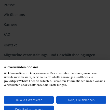
Presse
Wir über uns
Karriere
FAQ
Kontakt
Allgemeine Veranstaltungs- und Geschäftsbedingungen
Impressum
Wir verwenden Cookies
Wir können diese zur Analyse unserer Besucherdaten platzieren, um unsere
Datenschutz
Website zu verbessern, personalisierte Inhalte anzuzeigen und Ihnen ein
großartiges Website-Erlebnis zu bieten. Für weitere Informationen zu den von uns
Folgen Sie uns
verwendeten Cookies öffnen Sie die Einstellungen.
Ja, alle akzeptieren
Nein, alle ablehnen
Detailliert anpassen