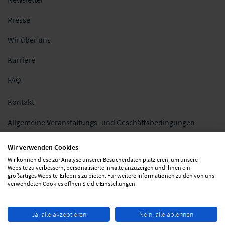
Presse
Wir über uns
Karriere
FAQ
Kontakt
Allgemeine Veranstaltungs- und Geschäftsbedingungen
Impressum
Wir verwenden Cookies
Wir können diese zur Analyse unserer Besucherdaten platzieren, um unsere
Datenschutz
Website zu verbessern, personalisierte Inhalte anzuzeigen und Ihnen ein
großartiges Website-Erlebnis zu bieten. Für weitere Informationen zu den von uns
Folgen Sie uns
verwendeten Cookies öffnen Sie die Einstellungen.
Ja, alle akzeptieren
Nein, alle ablehnen