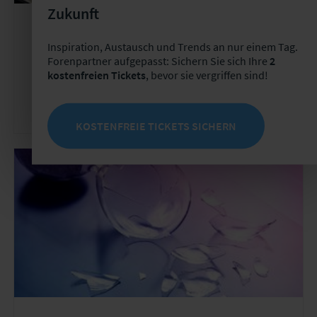
Zukunft
User Group
Wiederkehrend
Inspiration, Austausch und Trends an nur einem Tag.
Forenpartner aufgepasst: Sichern Sie sich Ihre
2
User Group "Strategische
kostenfreien Tickets
, bevor sie vergriffen sind!
Handlungsoptionen in der Kfz-
Versicherung"
KOSTENFREIE TICKETS SICHERN