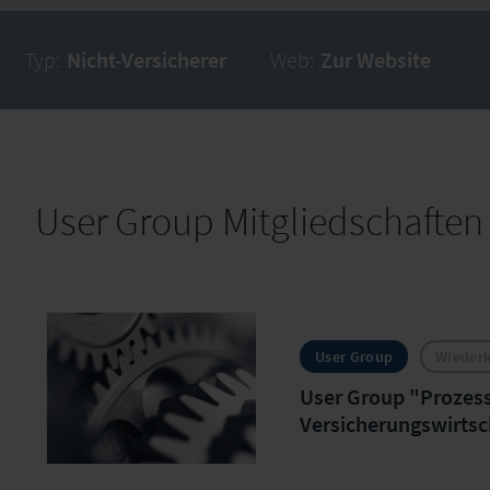
Typ:
Nicht-Versicherer
Web:
Zur Website
User Group Mitgliedschaften
User Group
Wieder
User Group "Prozess
Versicherungswirtsc