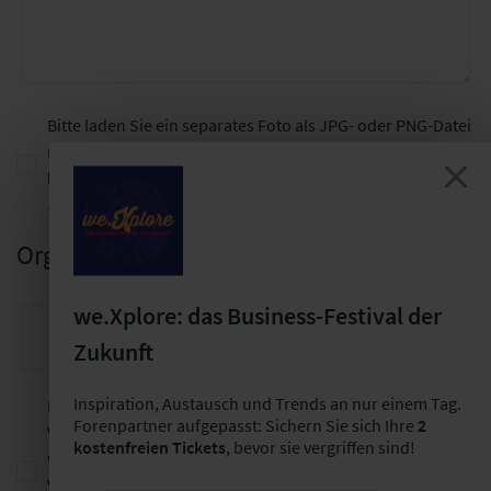
Bitte laden Sie ein separates Foto als JPG- oder PNG-Datei
mit einer mind. 2 MB Auflösung hoch
(
Hinweis: Foto
benennen- Vorname_Nachname)
Foto hochladen
Organisatorisches
Verantwortliche Unternehmen
we.Xplore: das Business-Festival der
Zukunft
Inspiration, Austausch und Trends an nur einem Tag.
Ich bin damit einverstanden, dass während der
Forenpartner aufgepasst: Sichern Sie sich Ihre
2
Veranstaltung Video, Bild- und Tonaufnahmen angefertigt
kostenfreien Tickets
, bevor sie vergriffen sind!
werden und im Rahmen der
Veranstaltungsdokumentation oder für Marketingzwecke