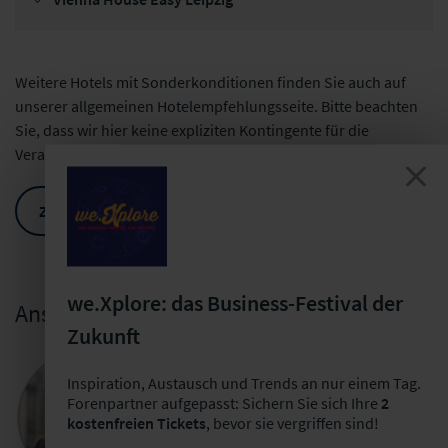
Weitere Hotels mit Sonderkonditionen finden Sie auch auf
unserer allgemeinen Hotelempfehlungsseite. Bitte beachten
Sie, dass wir hier keine expliziten Kontingente für die
Veranstaltung freihalten.
ZU DEN ALLGEMEINEN HOTELEMPFEHLUNGEN
we.Xplore: das Business-Festival der
Ansprechpartnerin
Zukunft
Julia Bade
Inspiration, Austausch und Trends an nur einem Tag.
Veranstaltungsmanagerin Konferenzen &
Forenpartner aufgepasst: Sichern Sie sich Ihre
2
Messekongresse
kostenfreien Tickets
, bevor sie vergriffen sind!