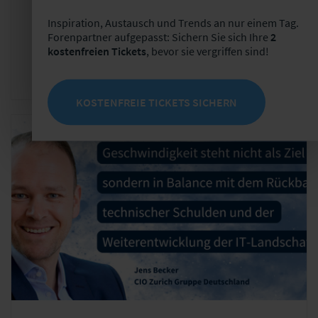
Mi. 30.09.2026 - Do. 01.10.2026
Inspiration, Austausch und Trends an nur einem Tag.
Ort: Design Offices | Wiesenhüttenplatz 25 |
Forenpartner aufgepasst: Sichern Sie sich Ihre
2
kostenfreien Tickets
, bevor sie vergriffen sind!
Frankfurt am Main
KOSTENFREIE TICKETS SICHERN