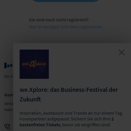
Sie sind noch nicht registriert?
Hier in wenigen Schritten registrieren
Ein Unternehmen der LF Gruppe
we.Xplore: das Business-Festival der
Kontakt
Zukunft
Versicherungsforen Leipzig GmbH
Hainstraße 16, 04109 Leipzig
Inspiration, Austausch und Trends an nur einem Tag.
Forenpartner aufgepasst: Sichern Sie sich Ihre
2
kostenfreien Tickets
, bevor sie vergriffen sind!
+49 341 98988-0
E-Mail schreiben