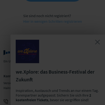
Sie sind noch nicht registriert?
Hier in wenigen Schritten registrieren
Ein Unternehmen der LF Gruppe
we.Xplore: das Business-Festival der
Kontakt
Zukunft
Versicherungsforen Leipzig GmbH
Hainstraße 16, 04109 Leipzig
Inspiration, Austausch und Trends an nur einem Tag.
Forenpartner aufgepasst: Sichern Sie sich Ihre
2
kostenfreien Tickets
, bevor sie vergriffen sind!
+49 341 98988-0
E-Mail schreiben