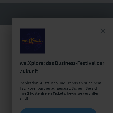
Ansprechpartner für die
Forenpartnerschaft
we.Xplore: das Business-Festival der
Zukunft
Bastian Mörstedt
Leiter Partnermanagement
Inspiration, Austausch und Trends an nur einem
+49 341 98988-221
Tag. Forenpartner aufgepasst: Sichern Sie sich
Ihre
2 kostenfreien Tickets
, bevor sie vergriffen
E-Mail schreiben
sind!
Jetzt Termin buchen