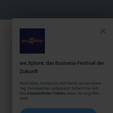
Ansprechpartner für die
Forenpartnerschaft
we.Xplore: das Business-Festival der
Bastian Mörstedt
Zukunft
Leiter Partnermanagement
+49 341 98988-221
Inspiration, Austausch und Trends an nur einem
Tag. Forenpartner aufgepasst: Sichern Sie sich
E-Mail schreiben
Ihre
2 kostenfreien Tickets
, bevor sie vergriffen
sind!
Jetzt Termin buchen