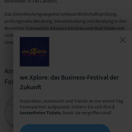
Mitarbeiter in 140 Ländern.
Das Dienstleistungsangebot umfasst Wirtschaftsprüfung,
prüfungsnahe Beratung, Steuerberatung und Beratung in den
Bereichen Transaction Advisory Services und Real Estate und
richtet sich sowohl an große als auch an mittelständische
Unternehmen.
Ansprechpartner für die
we.Xplore: das Business-Festival der
Forenpartnerschaft
Zukunft
Wolfgang Regius
Inspiration, Austausch und Trends an nur einem Tag.
Repräsentant für Österreich
Forenpartner aufgepasst: Sichern Sie sich Ihre
2
kostenfreien Tickets
, bevor sie vergriffen sind!
+49 341 98988-291
E-Mail schreiben