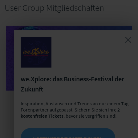
User Group Mitgliedschaften
we.Xplore: das Business-Festival der
Zukunft
Inspiration, Austausch und Trends an nur einem Tag.
User Group
Wiederkehrend
Forenpartner aufgepasst: Sichern Sie sich Ihre
2
kostenfreien Tickets
, bevor sie vergriffen sind!
User Group "Governance und Compliance
in Versicherungsunternehmen"