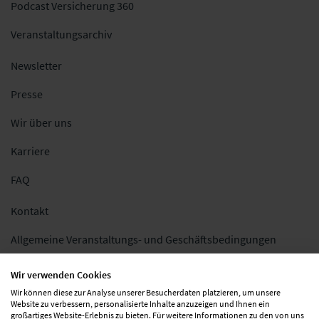
Podcast Versicherung 360
Veranstaltungsarchiv
Newsletter
Presse
Wir über uns
Karriere
FAQ
Kontakt
Allgemeine Veranstaltungs- und Geschäftsbedingungen
Impressum
Wir verwenden Cookies
Wir können diese zur Analyse unserer Besucherdaten platzieren, um unsere
Datenschutz
Website zu verbessern, personalisierte Inhalte anzuzeigen und Ihnen ein
großartiges Website-Erlebnis zu bieten. Für weitere Informationen zu den von uns