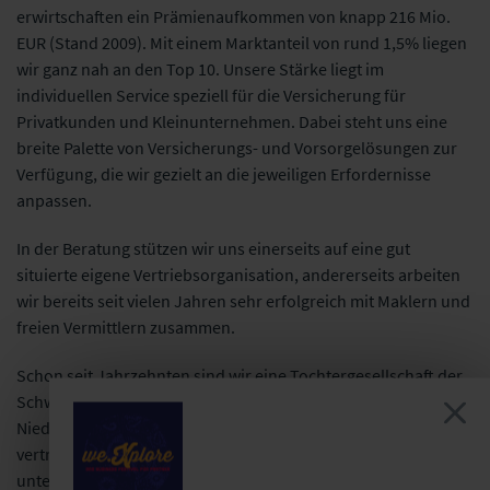
erwirtschaften ein Prämienaufkommen von knapp 216 Mio.
EUR (Stand 2009). Mit einem Marktanteil von rund 1,5% liegen
wir ganz nah an den Top 10. Unsere Stärke liegt im
individuellen Service speziell für die Versicherung für
Privatkunden und Kleinunternehmen. Dabei steht uns eine
breite Palette von Versicherungs- und Vorsorgelösungen zur
Verfügung, die wir gezielt an die jeweiligen Erfordernisse
anpassen.
In der Beratung stützen wir uns einerseits auf eine gut
situierte eigene Vertriebsorganisation, andererseits arbeiten
wir bereits seit vielen Jahren sehr erfolgreich mit Maklern und
freien Vermittlern zusammen.
Schon seit Jahrzehnten sind wir eine Tochtergesellschaft der
Schweizer Versicherung Helvetia mit Sitz in St. Gallen, die mit
Niederlassungen sowie Tochtergesellschaften in Europa
vertreten ist. Seit Oktober 2006 treten wir auch in Österreich
unter dem Markennamen Helvetia auf. Mit dieser starken