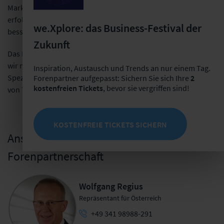
Marke können wir unsere Zugehörigkeit zu einer international
erfolgreichen, schweizerisch geprägten Versicherung noch
we.Xplore: das Business-Festival der
besser zum Ausdruck bringen.
Zukunft
Das Nischengeschäft der Transport-Versicherung betreiben
wir mit einem kleinen, aber kompetenten Team als echter
Inspiration, Austausch und Trends an nur einem Tag.
Spezialist und erwirtschaften dabei ein Prämienaufkommen
Forenpartner aufgepasst: Sichern Sie sich Ihre
2
kostenfreien Tickets
, bevor sie vergriffen sind!
von 7,3 Mio. EUR (Stand 2009).
KOSTENFREIE TICKETS SICHERN
Ansprechpartner für die
Forenpartnerschaft
Wolfgang Regius
Repräsentant für Österreich
+49 341 98988-291