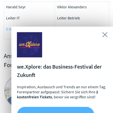
Harald Seyr
Viktor Alexanders
Leiter IT
Leiter Betrieb
E-Mail schreiben
E-Mail schreiben
Ansprechpartner für die
Forenpartnerschaft
we.Xplore: das Business-Festival der
Zukunft
Bastian Mörstedt
Leiter Partnermanagement
Inspiration, Austausch und Trends an nur einem Tag.
Forenpartner aufgepasst: Sichern Sie sich Ihre
2
+49 341 98988-221
kostenfreien Tickets
, bevor sie vergriffen sind!
E-Mail schreiben
Jetzt Termin buchen