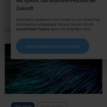
we.Xplore: das Business-Festival der
Zukunft
Inspiration, Austausch und Trends an nur einem Tag.
Forenpartner aufgepasst: Sichern Sie sich Ihre
2
User Group Mitgliedschaften
kostenfreien Tickets
, bevor sie vergriffen sind!
KOSTENFREIE TICKETS SICHERN
User Group
Wiederkehrend