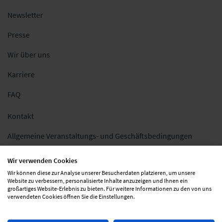
Newsletter
Presse
Wir über uns
Karriere
FAQ
Kontakt
Allgemeine Veranstaltungs- und Geschäftsbedingungen
Impressum
Wir verwenden Cookies
Wir können diese zur Analyse unserer Besucherdaten platzieren, um unsere
Datenschutz
Website zu verbessern, personalisierte Inhalte anzuzeigen und Ihnen ein
großartiges Website-Erlebnis zu bieten. Für weitere Informationen zu den von uns
Folgen Sie uns
verwendeten Cookies öffnen Sie die Einstellungen.