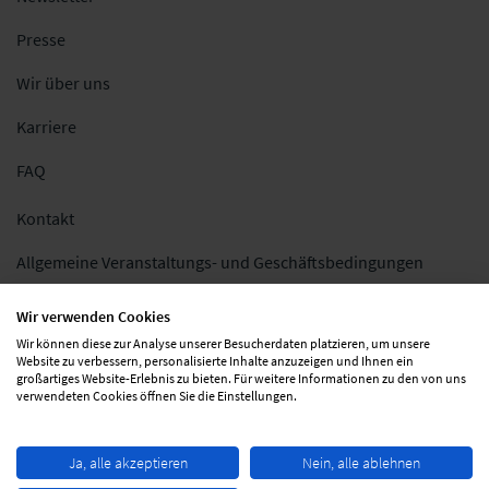
Presse
Wir über uns
Karriere
FAQ
Kontakt
Allgemeine Veranstaltungs- und Geschäftsbedingungen
Impressum
Wir verwenden Cookies
Wir können diese zur Analyse unserer Besucherdaten platzieren, um unsere
Datenschutz
Website zu verbessern, personalisierte Inhalte anzuzeigen und Ihnen ein
großartiges Website-Erlebnis zu bieten. Für weitere Informationen zu den von uns
Folgen Sie uns
verwendeten Cookies öffnen Sie die Einstellungen.
Ja, alle akzeptieren
Nein, alle ablehnen