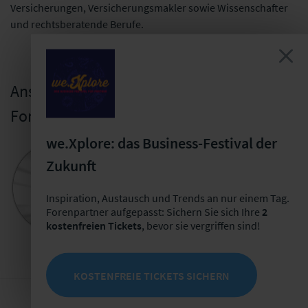
Versicherungen, Versicherungsmakler sowie Wissenschafter
und rechtsberatende Berufe.
Ansprechpartner für die
Forenpartnerschaft
we.Xplore: das Business-Festival der
Wolfgang Regius
Zukunft
Repräsentant für Österreich
+49 341 98988-291
Inspiration, Austausch und Trends an nur einem Tag.
Forenpartner aufgepasst: Sichern Sie sich Ihre
2
E-Mail schreiben
kostenfreien Tickets
, bevor sie vergriffen sind!
KOSTENFREIE TICKETS SICHERN