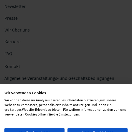
Newsletter
Presse
Wir über uns
Karriere
FAQ
Kontakt
Allgemeine Veranstaltungs- und Geschäftsbedingungen
Impressum
Wir verwenden Cookies
Wir können diese zur Analyse unserer Besucherdaten platzieren, um unsere
Datenschutz
Website zu verbessern, personalisierte Inhalte anzuzeigen und Ihnen ein
großartiges Website-Erlebnis zu bieten. Für weitere Informationen zu den von uns
Folgen Sie uns
verwendeten Cookies öffnen Sie die Einstellungen.