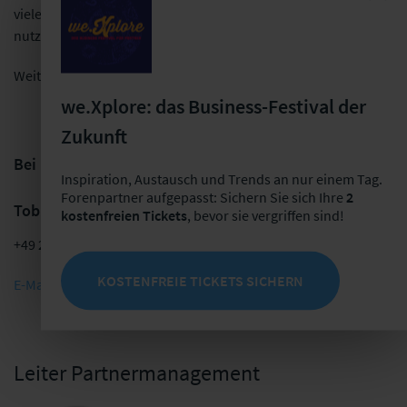
vielen anderen Ländern, die Vorteile der Digitalisierung zu
nutzen.
Weitere Informationen finden Sie unter:
we.Xplore: das Business-Festival der
Zukunft
Bei Fragen wenden Sie sich an ...
Inspiration, Austausch und Trends an nur einem Tag.
Forenpartner aufgepasst: Sichern Sie sich Ihre
2
Tobias Hildebrandt
kostenfreien Tickets
, bevor sie vergriffen sind!
+49 221 96 26 05 03
KOSTENFREIE TICKETS SICHERN
E-Mail schreiben
Leiter Partnermanagement