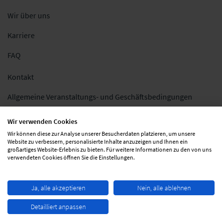
Wir über uns
Karriere
FAQ
Kontakt
Allgemeine Veranstaltungs- und Geschäftsbedingungen
Impressum
Wir verwenden Cookies
Wir können diese zur Analyse unserer Besucherdaten platzieren, um unsere
Datenschutz
Website zu verbessern, personalisierte Inhalte anzuzeigen und Ihnen ein
großartiges Website-Erlebnis zu bieten. Für weitere Informationen zu den von uns
Folgen Sie uns
verwendeten Cookies öffnen Sie die Einstellungen.
Ja, alle akzeptieren
Nein, alle ablehnen
Detailliert anpassen