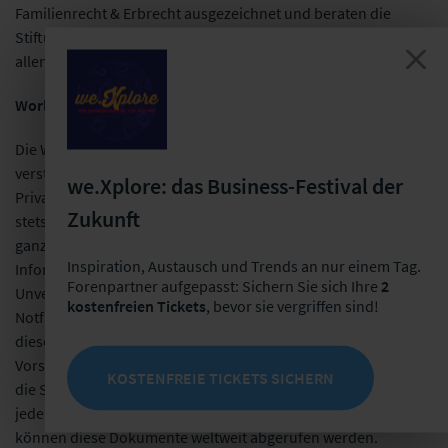
Familienrecht & Erbrecht ausgezeichnet und beraten die
Stiftung Vorsorgedatenbank und die CareConcept24 GmbH in
allen Fragen der rechtlichen Vorsorge.
WorldMedicalCard
Die WorldMedicalCard ist ein persönliches und international
verständliches medizinisches Notfallsystem und ermöglicht
we.Xplore: das Business-Festival der
Privatpersonen lebenswichtige medizinische Informationen
Zukunft
stets mit sich zu führen und sich gegenüber Ärzten auf der
ganzen Welt verständlich machen zu können. Neben
Inspiration, Austausch und Trends an nur einem Tag.
Informationen zu Diagnosen, Arzneimitteln,
Forenpartner aufgepasst: Sichern Sie sich Ihre
2
Unverträglichkeiten und Allergien beinhaltet das
kostenfreien Tickets
, bevor sie vergriffen sind!
Notfallsystem der WorldMedicalCard auch einen Datensafe. In
diesem können die Vorsorgedokumente der Stiftung
Vorsorgedatenbank gespeichert werden. Über die Karte und
KOSTENFREIE TICKETS SICHERN
die Smartphone App steht die Information dazu ebenfalls
jederzeit zur Verfügung und über den Online-Notfallzugang
können diese Dokumente weltweit abgerufen werden.