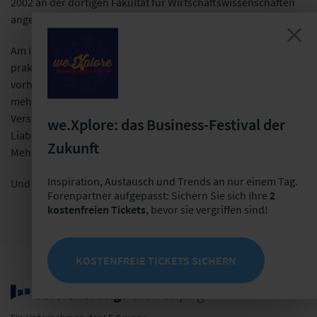
2002 an der dortigen Fakultät für Wirtschaftswissenschaften
angesiedelt.
Am Institut für Versicherungswesen ist Expertenwissen in
praktisch allen Fachgebieten des Versicherungswesens
vorhanden. In der Regel wird jedes Fachgebiet von einem oder
mehreren hauptamtlichen Professor(en) vertreten: u.a.
Versicherungsrecht, Versicherungsmathematik, Asset-
we.Xplore: das Business-Festival der
Liability-Management und die einzelnen Versicherungszweige.
Zukunft
Mehr dazu finden Sie auf den Seiten des Instituts:
Inspiration, Austausch und Trends an nur einem Tag.
Und zum Forschungsüberblick:
Forenpartner aufgepasst: Sichern Sie sich Ihre
2
kostenfreien Tickets
, bevor sie vergriffen sind!
KOSTENFREIE TICKETS SICHERN