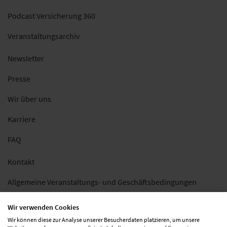
Podcast Versicherung 360
Veranstaltungsarchiv
Newsletter
Presse
Wir über uns
Karriere
FAQ
Kontakt
Allgemeine Veranstaltungs- und Geschäftsbedingungen
Impressum
Wir verwenden Cookies
Wir können diese zur Analyse unserer Besucherdaten platzieren, um unsere
Datenschutz