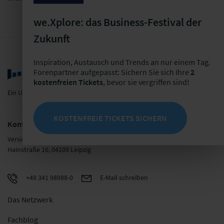
we.Xplore: das Business-Festival der
Zukunft
Inspiration, Austausch und Trends an nur einem Tag.
Forenpartner aufgepasst: Sichern Sie sich Ihre
2
kostenfreien Tickets
, bevor sie vergriffen sind!
Ein Unternehmen der LF Gruppe
KOSTENFREIE TICKETS SICHERN
Kontakt
Versicherungsforen Leipzig GmbH
Hainstraße 16, 04109 Leipzig
+49 341 98988-0
E-Mail schreiben
Das Netzwerk
Fachblog