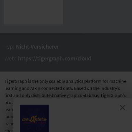
Typ:
Nicht-Versicherer
Web:
https://tigergraph.com/cloud
TigerGraph is the only scalable analytics platform for machine
learning and AI on connected data. Based on the industry’s
first and only distributed native graph database, TigerGraph’s
proven technology supports advanced analytics and machine
learning applications such as fraud detection, anti-money
laundering (AML), entity resolution, customer 360,
recommendations, knowledge graph, cybersecurity, supply
chain, IoT, and network analysis.