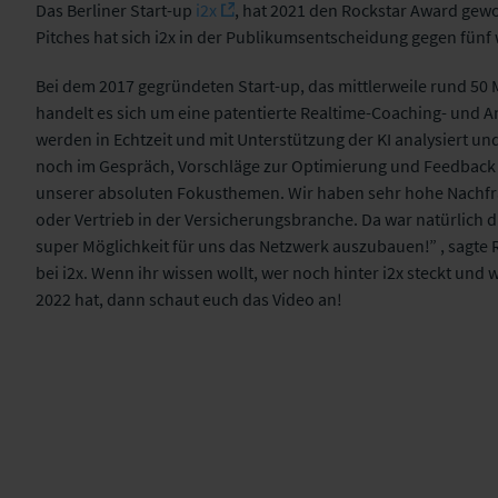
Das Berliner Start-up
i2x
, hat 2021 den Rockstar Award ge
Pitches hat sich i2x in der Publikumsentscheidung gegen fünf 
Bei dem 2017 gegründeten Start-up, das mittlerweile rund 50 M
handelt es sich um eine patentierte Realtime-Coaching- und A
werden in Echtzeit und mit Unterstützung der KI analysiert u
noch im Gespräch, Vorschläge zur Optimierung und Feedback 
unserer absoluten Fokusthemen. Wir haben sehr hohe Nachfr
oder Vertrieb in der Versicherungsbranche. Da war natürlich d
super Möglichkeit für uns das Netzwerk auszubauen!” , sagte R
bei i2x. Wenn ihr wissen wollt, wer noch hinter i2x steckt und 
2022 hat, dann schaut euch das Video an!