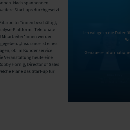
wonnen. Nach spannenden
weitere Start-ups durchgesetzt.
itarbeiter*innen beschäftigt,
nalyse-Plattform. Telefonate
Ich willige in die Date
nd Mitarbeiter*innen werden
Ba
gegeben. „Insurance ist eines
agen, ob im Kundenservice
Genauere Informatione
ie Veranstaltung heute eine
obby Hornig, Director of Sales
welche Pläne das Start-up für