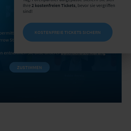
Ihre
2 kostenfreien Tickets
, bevor sie vergriffen
sind!
KOSTENFREIE TICKETS SICHERN
nübermittlung an Google Ireland Limited (Gordon House,
rrow Street Dublin 4, Ireland) ein.
n entnehmen Sie bitte unserer
Datenschutzerklärung
ZUSTIMMEN