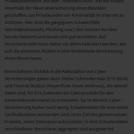
Privatkundensicht. Mit dem „InternetSchutz“ hat die Allianz
innerhalb der Hausratversicherung einen Baustein
geschaffen, um Privatkunden vor Kriminalität im Internet zu
schützen. Hier sind die gängigsten Schadenfälle
(Identitätsdisbstahl, Phishing usw.) den meisten Kunden
bereits bekannt und lassen sich gut vermitteln. Auf
Versichererseite muss daher vor allem kalkuliert werden, wie
sich die einzelnen Risiken in eine bestehende Versicherung
eintarifieren lasen.
Einen tieferen Einblick in die Kalkulation von Cyber-
Versicherungen gaben auch Stefan Schmuttermair (E+S Rück)
und Thomas Budzyn (Meyerthole Siems Kohlruss), die aktuell
dabei sind, für E+S Zedenten ein Cyberprodukt für den
Gewerbekundenmarkt zu entwickeln. Da im Bereich Cyber-
Versicherung bisher noch wenig Schadendaten für eine valide
Tarifkalkulation vorhanden sind, ist es Ziel des gemeinsamen
Projekts, einen Datenpool aufzusetzen, in dem Schadendaten
verschiedener Versicherer aggregiert und ausgewertet