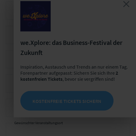
Ihr Vor- und Nachname *
Ihr
Kontakt
Ihr Unternehmen *
we.Xplore: das Business-Festival der
Ihre E-Mail-Adresse *
Zukunft
Inspiration, Austausch und Trends an nur einem Tag.
Forenpartner aufgepasst: Sichern Sie sich Ihre
2
Ihre Telefonnummer
kostenfreien Tickets
, bevor sie vergriffen sind!
Voraussichtliche Teilnehmeranzahl
KOSTENFREIE TICKETS SICHERN
Gewünschter Veranstaltungsort