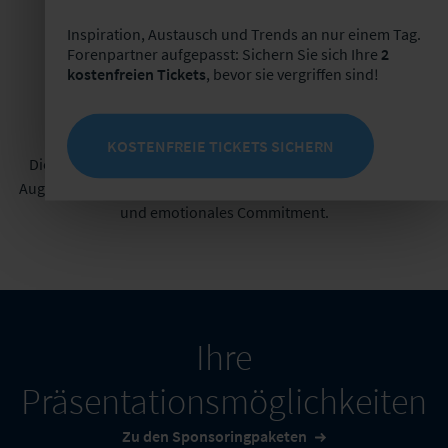
Inspiration, Austausch und Trends an nur einem Tag.
Forenpartner aufgepasst: Sichern Sie sich Ihre
2
kostenfreien Tickets
, bevor sie vergriffen sind!
Netzwerk
KOSTENFREIE TICKETS SICHERN
Die Beziehungen, die Sie knüpfen, die Kommunikation auf
Augenhöhe sowie das gemeinsame Ziel erzeugen ein soziales
und emotionales Commitment.
Ihre
Präsentationsmöglichkeiten
Zu den Sponsoringpaketen