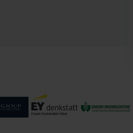
Grazer Wechselseitige
Versicherung
Aktiengesellschaft
OGROUP
TING (EGC)