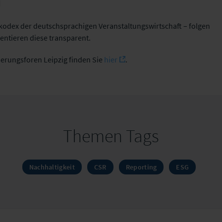
n
kodex der deutschsprachigen Veranstaltungswirtschaft – folgen
entieren diese transparent.
herungsforen Leipzig finden Sie
hier
.
Themen Tags
Nachhaltigkeit
CSR
Reporting
ESG