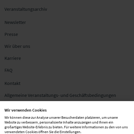
Veranstaltungsarchiv
Newsletter
Presse
Wir über uns
Karriere
FAQ
Kontakt
Allgemeine Veranstaltungs- und Geschäftsbedingungen
Impressum
Wir verwenden Cookies
Wir können diese zur Analyse unserer Besucherdaten platzieren, um unsere
Datenschutz
Website zu verbessern, personalisierte Inhalte anzuzeigen und Ihnen ein
großartiges Website-Erlebnis zu bieten. Für weitere Informationen zu den von uns
Folgen Sie uns
verwendeten Cookies öffnen Sie die Einstellungen.