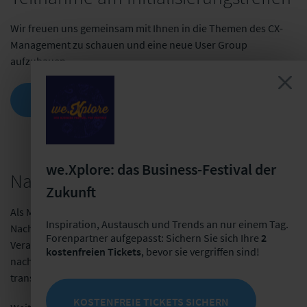
Wir freuen uns gemeinsam mit Ihnen in die Themen des CX-
Management zu schauen und eine neue User Group
aufzubauen.
JETZT AM INITIALISIERUNGSTREFFEN
TEILNEHMEN!
we.Xplore: das Business-Festival der
Nachhaltige Veranstaltungen
Zukunft
Als Mitglied der Initiative
fairpflichtet
– dem
Inspiration, Austausch und Trends an nur einem Tag.
Nachhaltigkeitskodex der deutschsprachigen
Forenpartner aufgepasst: Sichern Sie sich Ihre
2
Veranstaltungswirtschaft – folgen wir den Leitlinien für
kostenfreien Tickets
, bevor sie vergriffen sind!
nachhaltige Veranstaltungen und dokumentieren diese
transparent.
KOSTENFREIE TICKETS SICHERN