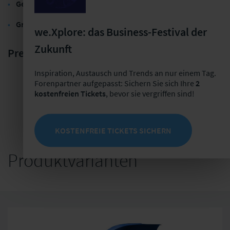
Gestell:
Stabiler Metallrahmen mit verstärkten Speichen
Griff:
Ergonomischer Holzgriff für angenehme Haptik
we.Xplore: das Business-Festival der
Zukunft
Preis:
14,90 EUR
Inspiration, Austausch und Trends an nur einem Tag.
Forenpartner aufgepasst: Sichern Sie sich Ihre
2
kostenfreien Tickets
, bevor sie vergriffen sind!
JETZT KAUFEN
KOSTENFREIE TICKETS SICHERN
Produktvarianten