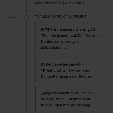
Ausstellermesse | Networking
Bildungszeit: 5 Min.
11:30
FORUM KUNDENMANAGEMENT
INTER Krankenversicherung AG -
"Kein Bock mehr auf CX" - Warum
Kundenzentrierung kein
Selbstläufer ist
Christopher Schmitt - CX-Manager
und
Basler Versicherung AG -
Stefan Bratek - Bereichsleiter
"Kreativität trifft Automation":
Marketing, beide INTER
Danke-Kampagne der Baloise
Krankenversicherung AG
Sven Zgraggen - Chapter Lead
Customer Engagement und Fabian
„Möge die Macht mit Dir sein“ -
Bütikofer, Fachspezialist Customer
So begeistern und binden Sie
Vortragsinhalte:
Engagement, beide Basler
Ihre Kunden mit Storytelling
Versicherung AG
Stefan Bratek und Christopher