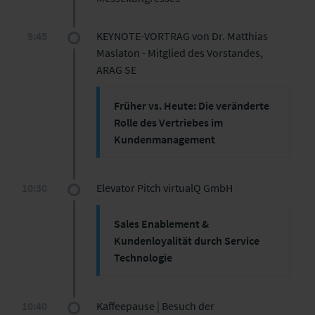
9:45
KEYNOTE-VORTRAG von Dr. Matthias
Maslaton - Mitglied des Vorstandes,
ARAG SE
Früher vs. Heute: Die veränderte
Rolle des Vertriebes im
Kundenmanagement
Bildungszeit: 45 Min.
10:30
Elevator Pitch virtualQ GmbH
Sales Enablement &
Kundenloyalität durch Service
Technologie
Ulf Kühnapfel - Co-Founder -
Geschäftsführer, virtualQ GmbH
10:40
Kaffeepause | Besuch der