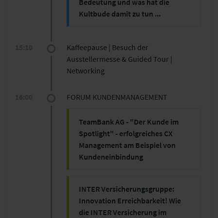
Bedeutung und was hat die
Kultbude damit zu tun ...
Klaus Schröder - Gesellschafter und
Geschäftsführer, Kultbude GmbH
15:10
Kaffeepause | Besuch der
Ausstellermesse & Guided Tour |
Networking
Vortragsschwerpunkte:
16:00
FORUM KUNDENMANAGEMENT
Was ist Kultbude?
Wie arbeitet die Kultbude?
TeamBank AG - "Der Kunde im
Bildungszeit: 5 Min.
Spotlight" - erfolgreiches CX
Management am Beispiel von
Kundeneinbindung
Johannes Störcher - Customer
Experience Manager, TeamBank AG
INTER Versicherungsgruppe:
Innovation Erreichbarkeit! Wie
Vortragsschwerpunkte:
die INTER Versicherung im