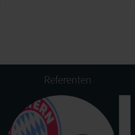
B2B2X Umfeld
Schaffen von Kommunikations-
und Interaktionsmöglichkeiten für
Kunden standardisiert und direkt
konsumierbar
Best practices und lessons learned
Bildungszeit: 30 Min.
Referenten