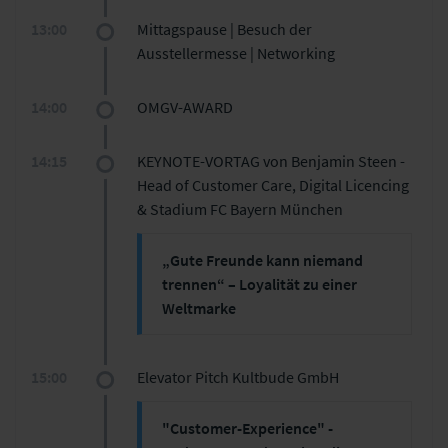
Katrin Bissinger - Abteilungsleiterin
zur Digitalisierung des Services
Bildungszeit: 30 Min.
Betriebsmanagement und
13:00
Mittagspause | Besuch der
Vortragsschwerpunkte
:
Domänen Owner Betrieb und
Ausstellermesse | Networking
Markus Lechl - Übergreifender
KI basiertes Live-Coaching während
Servicemanager im
Kundengesprächen
14:00
OMGV-AWARD
Betriebsmanagement, beide
Steigerung der
Versicherungskammer Bayern,
Kundenzufriedenheit und
Bayerischer Versicherungsverband
14:15
KEYNOTE-VORTAG von Benjamin Steen -
Vertriebseffektivität
VAG
Mitarbeiter Coaching und
Head of Customer Care, Digital Licencing
Ausbildung im Homeoffice
& Stadium FC Bayern München
Bildungszeit: 30 Min.
Vortragsschwerpunkte:
„Gute Freunde kann niemand
trennen“ – Loyalität zu einer
Sprachsteuerung
Weltmarke
NLU
Identifizierung des Anrufers via
Bildungszeit: 45 Min.
Voice
Bildungszeit: 30 Min.
15:00
Elevator Pitch Kultbude GmbH
"Customer-Experience" -