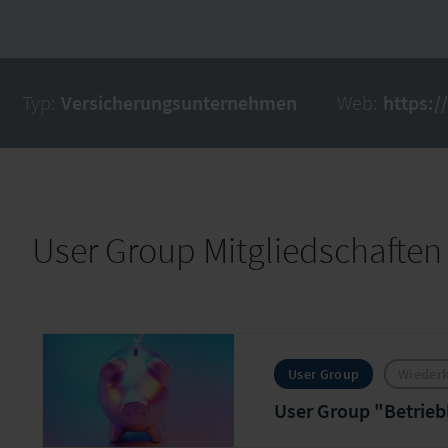
Typ:
Versicherungsunternehmen
Web:
https:/
User Group Mitgliedschaften
User Group
Wieder
User Group "Betrieb