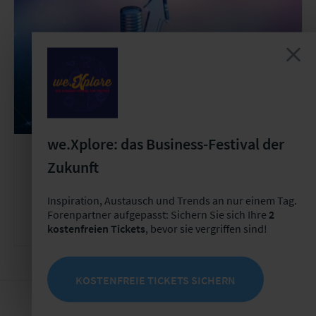
we.Xplore: das Business-Festival der
Zukunft
User Group
Wiederkehrend
User Group "Kapitalanlagemanagement
Inspiration, Austausch und Trends an nur einem Tag.
im Versicherungsunternehmen"
Forenpartner aufgepasst: Sichern Sie sich Ihre
2
kostenfreien Tickets
, bevor sie vergriffen sind!
KOSTENFREIE TICKETS SICHERN