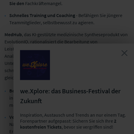
Sie den
Fachkräftemangel.
Schnelles Training und Coaching
- Befähigen Sie jüngere
Teammitglieder, selbstbewusst zu agieren.
MedHub
, das KI-gestützte medizinische Syntheseprodukt von
EvolutionIQ, rationalisiert die Bearbeitung von
Leistungsfalldaten und -dokumenten durch die schnelle
Analyse und Zusammenfassung komplexer medizinischer
Unterlagen weiter. Es extrahiert wichtige Erkenntnisse, die
schnellere und genauere Entscheidungen ermöglichen und
gleichzeitig den Verwaltungsaufwand reduzieren.
we.Xplore: das Business-Festival der
Beschleunigen Sie die Bearbeitung
der einzelnen Fälle,
indem Sie die wichtigsten Daten aus Hunderten von Seiten
Zukunft
medizinischer Dokumentation erfassen.
Inspiration, Austausch und Trends an nur einem Tag.
Verbessern Sie Ihr Fachwissen
, indem Sie eine schnelle
Forenpartner aufgepasst: Sichern Sie sich Ihre
2
Navigation zu Quellen für wichtige medizinische
kostenfreien Tickets
, bevor sie vergriffen sind!
Erkenntnisse ermöglichen.