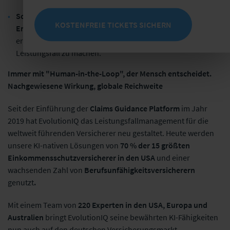
Schaffen Sie mehr Vertrauen bei den
KOSTENFREIE TICKETS SICHERN
Entscheidungsträgern
, indem Sie es den Schadenteams
erleichtern, sich schneller ein umfassendes Bild von jedem
Leistungsfall zu machen.
Immer mit "Human-in-the-Loop", der Mensch entscheidet.
Nachgewiesene Wirkung, globale Reichweite
Seit der Einführung der
Claims Guidance Platform
im Jahr
2019 hat EvolutionIQ das Leistungsfallmanagement für die
weltweit führenden Versicherer neu gestaltet. Heute werden
unsere KI-nativen Lösungen von
70 % der 15 größten
Einkommensschutzversicherer in den USA
und einer
wachsenden Zahl von
Berufsunfähigkeitsversicherern
genutzt
.
Mit einem Team von
220 Experten in den USA, Europa und
Australien
bringt EvolutionIQ seine bewährten KI-Fähigkeiten
nun auch auf den deutschen Versicherungsmarkt.