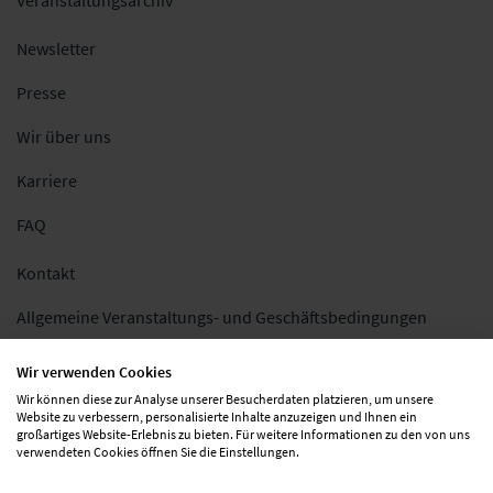
Newsletter
Presse
Wir über uns
Karriere
FAQ
Kontakt
Allgemeine Veranstaltungs- und Geschäftsbedingungen
Impressum
Wir verwenden Cookies
Wir können diese zur Analyse unserer Besucherdaten platzieren, um unsere
Datenschutz
Website zu verbessern, personalisierte Inhalte anzuzeigen und Ihnen ein
großartiges Website-Erlebnis zu bieten. Für weitere Informationen zu den von uns
Folgen Sie uns
verwendeten Cookies öffnen Sie die Einstellungen.