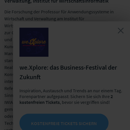
Verwaltung, Institut für Wirtschaftsinformatik
Die Forschung der Professur für Anwendungssysteme in
Wirtschaft und Verwaltung am Institut für
Wirtschaftsinformatik (IWIAS) konzentriert sich auf Methoden
zur Gestaltung betrieblicher Anwendungssysteme im Kunden-
und Lieferantenkontakt. Dies betrifft die Bereiche der
Kundenorientierung und des Social Customer Relationship
Management sowie der Prozessgestaltung und -
standardisierung im Supply Chain Management auf Basis von
we.Xplore: das Business-Festival der
Realtime-Infrastrukturen. In zahlreichen
Konsortialforschungsprojekten sowie nationalen und
Zukunft
internationalen Einzelforschungsprojekten entstehen dazu
Referenzmodelle, Architekturen und Bewertungsansätze. Im
Inspiration, Austausch und Trends an nur einem Tag.
Sinne der anwendungsorientierten Forschung pflegt das
Forenpartner aufgepasst: Sichern Sie sich Ihre
2
kostenfreien Tickets
, bevor sie vergriffen sind!
IWIAS einen engen Kontakt zur Unternehmenspraxis über
gemeinsame Studien, Beteiligung an Evaluationsprojekten
oder durch Zulieferung neuer innovativer Verfahren,
Technologien oder Konzepten. Die Forschungsarbeiten sind
KOSTENFREIE TICKETS SICHERN