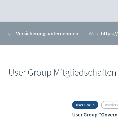
Typ:
Versicherungsunternehmen
Web:
https:
User Group Mitgliedschaften
User Group
Wieder
User Group "Govern