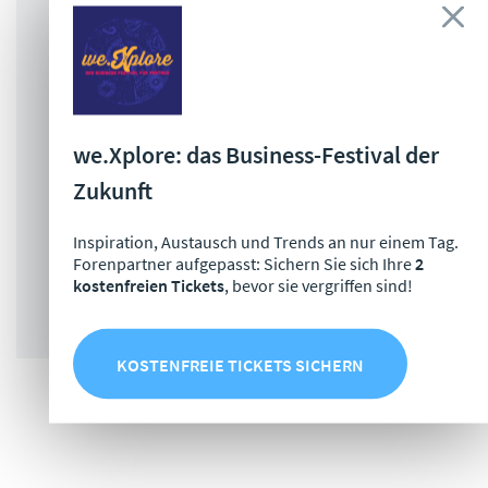
Alle Mitarbeiter profitieren von
Sonderkonditionen für Produkte und
Veranstaltungen der Versicherungsforen
Alle Vorteile und unsere
we.Xplore: das Business-Festival der
Partnerunternehmen finden Sie
hier
.
Zukunft
Inspiration, Austausch und Trends an nur einem Tag.
Sie sind bereits Forenpartner?
Hier anmelden
Forenpartner aufgepasst: Sichern Sie sich Ihre
2
kostenfreien Tickets
, bevor sie vergriffen sind!
JETZT PARTNER WERDEN
KOSTENFREIE TICKETS SICHERN