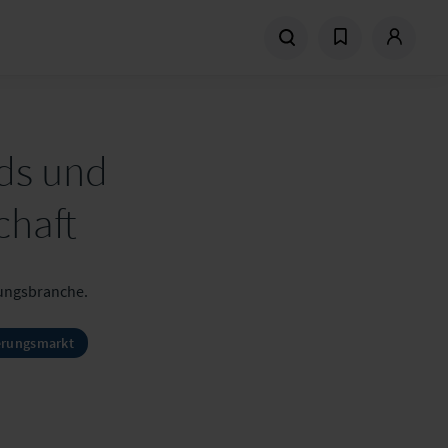
ds und
chaft
rungsbranche.
erungsmarkt