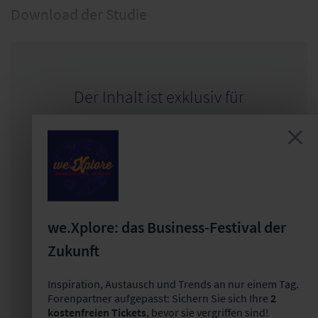
Download der Studie
Der Inhalt ist exklusiv für
angemeldete Nutzer verfügbar.
Registrieren Sie sich jetzt und erstellen Sie
ein kostenfreies Konto, um den kompletten
Inhalt zu sehen.
we.Xplore: das Business-Festival der
Ihre Vorteile:
Zukunft
Wissensvorsprung durch viele weitere
Inspiration, Austausch und Trends an nur einem Tag.
spannende Beiträge
Forenpartner aufgepasst: Sichern Sie sich Ihre
2
kostenfreien Tickets
, bevor sie vergriffen sind!