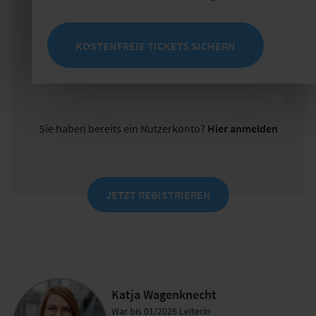
Organisieren Sie Ihre Inhalte in Ihrer
Merkliste
KOSTENFREIE TICKETS SICHERN
Sparen Sie Zeit durch individuell
empfohlene Inhalte
Sie haben bereits ein Nutzerkonto?
Hier anmelden
JETZT REGISTRIEREN
Katja Wagenknecht
War bis 01/2026 Leiterin