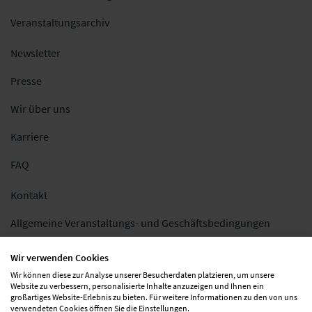
Veranstaltungsarchiv
Newsletter
Presse
Wir über uns
Karriere
FAQ
Kontakt
Allgemeine Veranstaltungs- und Geschäftsbedingungen
Impressum
Wir verwenden Cookies
Wir können diese zur Analyse unserer Besucherdaten platzieren, um unsere
Datenschutz
Website zu verbessern, personalisierte Inhalte anzuzeigen und Ihnen ein
großartiges Website-Erlebnis zu bieten. Für weitere Informationen zu den von uns
Folgen Sie uns
verwendeten Cookies öffnen Sie die Einstellungen.