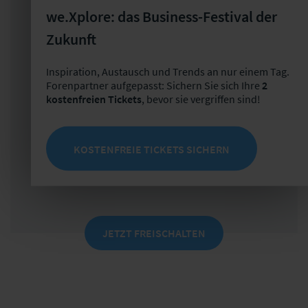
Versicherungsunternehmen
we.Xplore: das Business-Festival der
Zukunft
Kosten:
Inspiration, Austausch und Trends an nur einem Tag.
Versicherungsunternehmen 150 EUR*
Forenpartner aufgepasst: Sichern Sie sich Ihre
2
kostenfreien Tickets
, bevor sie vergriffen sind!
Dienstleistungsunternehmen 590 EUR*
*zzgl. MwSt., Forenpartner erhalten 10 Prozent Rabatt auf
die angegebenen Preise
KOSTENFREIE TICKETS SICHERN
JETZT FREISCHALTEN